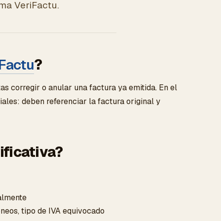
ema VeriFactu.
iFactu
?
s corregir o anular una factura ya emitida. En el
iales: deben referenciar la factura original y
ificativa?
ialmente
óneos, tipo de IVA equivocado