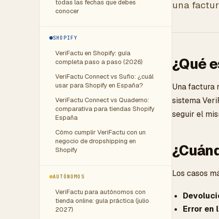
todas las fechas que debes
una factur
conocer
SHOPIFY
VeriFactu en Shopify: guía
¿Qué es
completa paso a paso (2026)
VeriFactu Connect vs Sufio: ¿cuál
usar para Shopify en España?
Una factura r
sistema VeriF
VeriFactu Connect vs Quaderno:
comparativa para tiendas Shopify
seguir el mi
España
Cómo cumplir VeriFactu con un
negocio de dropshipping en
¿Cuándo
Shopify
Los casos má
AUTÓNOMOS
VeriFactu para autónomos con
Devoluci
tienda online: guía práctica (julio
Error en 
2027)