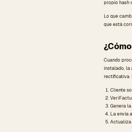
propio hash c
Lo que cambia
que está cor
¿Cómo 
Cuando proce
instalado, l
rectificativa
Cliente so
VeriFactu
Genera la 
La envía 
Actualiza 