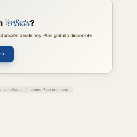
on
VeriFactu
?
turación desde hoy. Plan gratuito disponible.
y
a verifactu
abono factura aeat