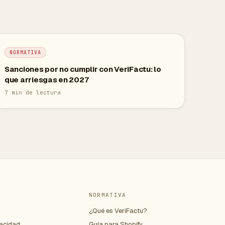
NORMATIVA
Sanciones por no cumplir con VeriFactu: lo
que arriesgas en 2027
7
min de lectura
NORMATIVA
¿Qué es VeriFactu?
vacidad
Guía para Shopify