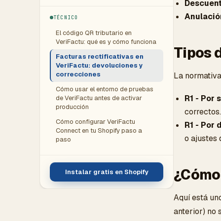
Descuent
Anulació
TÉCNICO
El código QR tributario en
VeriFactu: qué es y cómo funciona
Tipos d
Facturas rectificativas en
VeriFactu: devoluciones y
correcciones
La normativa 
Cómo usar el entorno de pruebas
R1 - Por 
de VeriFactu antes de activar
producción
correctos.
Cómo configurar VeriFactu
R1 - Por 
Connect en tu Shopify paso a
o ajustes 
paso
¿Cómo 
Instalar gratis en Shopify
Aquí está un
anterior) no 