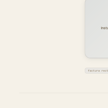
Inst
factura rec